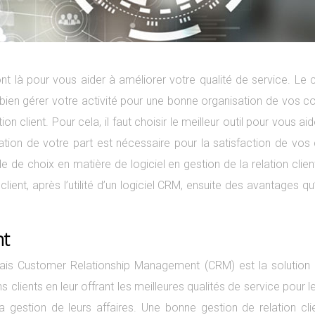
à pour vous aider à améliorer votre qualité de service. Le cho
à bien gérer votre activité pour une bonne organisation de vos 
ion client. Pour cela, il faut choisir le meilleur outil pour vous 
tion de votre part est nécessaire pour la satisfaction de vos c
ude de choix en matière de logiciel en gestion de la relation clien
 client, après l’utilité d’un logiciel CRM, ensuite des avantages q
nt
is Customer Relationship Management (CRM) est la solution en 
 clients en leur offrant les meilleures qualités de service pour le
gestion de leurs affaires. Une bonne gestion de relation cli