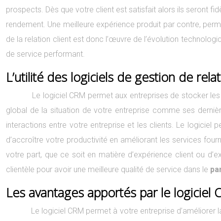
prospects. Dès que votre client est satisfait alors ils seront 
rendement. Une meilleure expérience produit par contre, permet
de la relation client est donc l’œuvre de l’évolution technologi
de service performant.
L’utilité des logiciels de gestion de relat
Le logiciel CRM permet aux entreprises de stocker les 
global de la situation de votre entreprise comme ses dernièr
interactions entre votre entreprise et les clients. Le logicie
d’accroître votre productivité en améliorant les services fourn
votre part, que ce soit en matière d’expérience client ou 
clientèle pour avoir une meilleure qualité de service dans le
pa
Les avantages apportés par le logiciel
Le logiciel CRM permet à votre entreprise d’améliorer la p