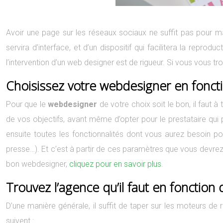
Avoir une page sur les réseaux sociaux ne suffit pas pour marq
servira d’interface, et d’un dispositif qui facilitera la reprodu
l’intervention d’un web designer est de rigueur. Si vous vous
Choisissez votre webdesigner en fonct
Pour que le
webdesigner
de votre choix soit le bon, il faut 
de vos objectifs, avant même d’opter pour le prestataire qui po
ensuite toutes les fonctionnalités dont vous aurez besoin po
presse…). Et c’est à partir de ces paramètres que vous devrez e
bon webdesigner,
cliquez pour en savoir plus
.
Trouvez l’agence qu’il faut en fonction
D’une manière générale, il suffit de taper sur les moteurs d
suivent :