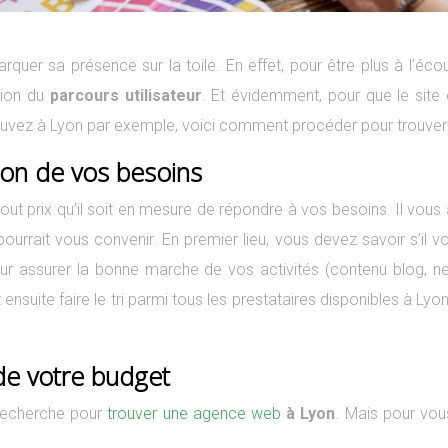
uer sa présence sur la toile. En effet, pour être plus à l’écout
ction du
parcours utilisateur
. Et évidemment, pour que le site e
 trouvez à Lyon par exemple, voici comment procéder pour trouver
ion de vos besoins
à tout prix qu’il soit en mesure de répondre à vos besoins. Il vou
urrait vous convenir. En premier lieu, vous devez savoir s’il vo
ur assurer la bonne marche de vos activités (contenu blog, news
nsuite faire le tri parmi tous les prestataires disponibles à Lyo
 de votre budget
e recherche pour
trouver une agence web
à Lyon
. Mais pour vou