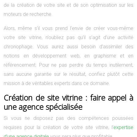
de la création de votre site et de son optimisation sur les
moteurs de recherche.
Alors, même s’il vous prend l’envie de créer vous-même
votre site vitrine, n’oubliez pas qu’il s’agit d’une activité
chronophage. Vous aurez aussi besoin d’assimiler des
notions en développement web, en graphisme et en
référencement. Pour ne pas perdre du temps inutilement,
sans aucune garantie sur le résultat, confiez plutôt cette
mission à de véritables experts dans ce domaine.
Création de site vitrine : faire appel à
une agence spécialisée
Si vous ne disposez pas des compétences poussées
requises pour la création de votre site vitrine, l’
expertise
d’une agence digitale
vous sera plus que profitable.