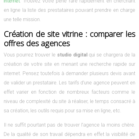
internet
. Trouvez votre perle rare rapidement en cherchant
en ligne la liste des prestataires pouvant prendre en charge
une telle mission.
Création de site vitrine : comparer les
offres des agences
Vous pourrez trouver le
studio digital
qui se chargera de la
création de votre site en menant une recherche rapide sur
internet. Pensez toutefois à demander plusieurs devis avant
de valider un prestataire. Les tarifs d’une agence peuvent en
effet varier en fonction de nombreux facteurs comme le
niveau de complexité du site à réaliser, le temps consacré à
sa création, les outils requis pour sa mise en ligne, etc.
Il ne suffit pourtant pas de trouver l’agence la moins chère.
De la qualité de son travail dépendra en effet la visibilité de