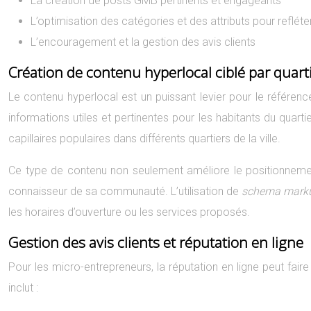
La création de posts GMB pertinents et engageants
L’optimisation des catégories et des attributs pour refléte
L’encouragement et la gestion des avis clients
Création de contenu hyperlocal ciblé par quart
Le contenu hyperlocal est un puissant levier pour le référen
informations utiles et pertinentes pour les habitants du qua
capillaires populaires dans différents quartiers de la ville.
Ce type de contenu non seulement améliore le positionnemen
connaisseur de sa communauté. L’utilisation de
schema mar
les horaires d’ouverture ou les services proposés.
Gestion des avis clients et réputation en ligne
Pour les micro-entrepreneurs, la réputation en ligne peut fair
inclut :