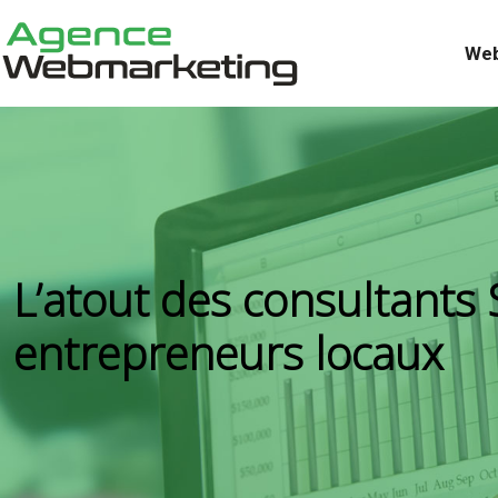
Web
L’atout des consultants
entrepreneurs locaux