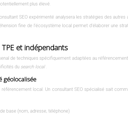
otentiellement plus élevé.
consultant SEO expérimenté analysera les stratégies des autres 
réhension fine de l’écosystème local permet d’élaborer une stra
r TPE et indépendants
arsenal de techniques spécifiquement adaptées au référencement lo
ificités du
search local
.
é géolocalisée
u référencement local. Un consultant SEO spécialisé sait comm
ns de base (nom, adresse, téléphone)