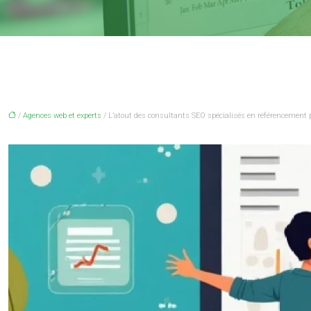
/
Agences web et experts
/ L’atout des consultants SEO spécialisés en référencement 