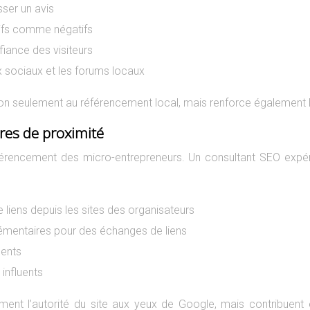
sser un avis
itifs comme négatifs
fiance des visiteurs
x sociaux et les forums locaux
on seulement au référencement local, mais renforce également la c
ires de proximité
érencement des micro-entrepreneurs. Un consultant SEO expéri
 liens depuis les sites des organisateurs
lémentaires pour des échanges de liens
nents
influents
ement l’autorité du site aux yeux de Google, mais contribuent 