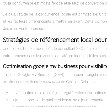
où la concurrence est moins féroce et le taux de conversion p
De plus, l’étude de la concurrence locale est primordiale. Un 
et les facteurs différenciants à mettre en avant. Cette comp
des micro-entrepreneurs.
Stratégies de référencement local pou
Une fois les besoins identifiés, le consultant SEO déploie un 
entrepreneurs dans leur zone d’activité, en tirant parti des spéc
Optimisation google my business pour visibilit
La fiche Google My Business (GMB) est la pierre angulaire d
positionnement dans le
local pack
de Google. Cela inclut :
La vérification et la mise à jour régulière des informatio
L’ajout de photos de qualité et leur mise à jour fréquente