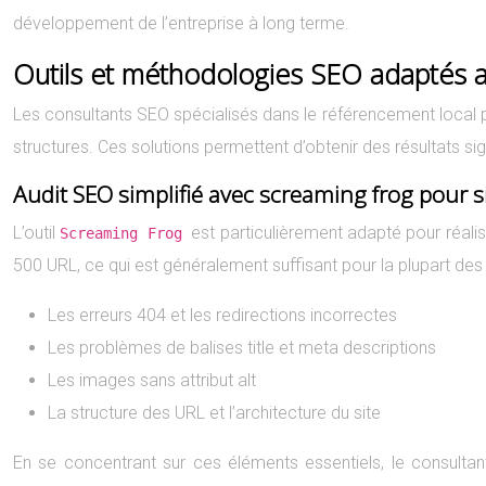
développement de l’entreprise à long terme.
Outils et méthodologies SEO adaptés au
Les consultants SEO spécialisés dans le référencement local 
structures. Ces solutions permettent d’obtenir des résultats s
Audit SEO simplifié avec screaming frog pour sit
L’outil
est particulièrement adapté pour réalis
Screaming Frog
500 URL, ce qui est généralement suffisant pour la plupart des
Les erreurs 404 et les redirections incorrectes
Les problèmes de balises title et meta descriptions
Les images sans attribut alt
La structure des URL et l’architecture du site
En se concentrant sur ces éléments essentiels, le consulta