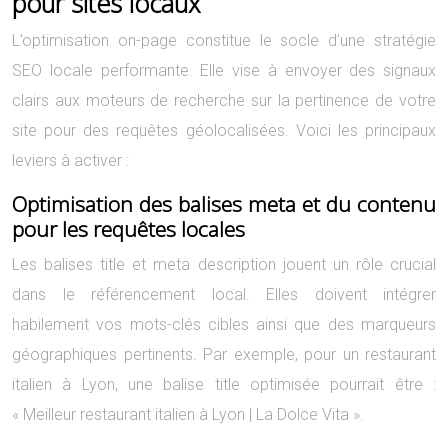
pour sites locaux
L’optimisation on-page constitue le socle d’une stratégie
SEO locale performante. Elle vise à envoyer des signaux
clairs aux moteurs de recherche sur la pertinence de votre
site pour des requêtes géolocalisées. Voici les principaux
leviers à activer :
Optimisation des balises meta et du contenu
pour les requêtes locales
Les balises title et meta description jouent un rôle crucial
dans le référencement local. Elles doivent intégrer
habilement vos mots-clés cibles ainsi que des marqueurs
géographiques pertinents. Par exemple, pour un restaurant
italien à Lyon, une balise title optimisée pourrait être :
« Meilleur restaurant italien à Lyon | La Dolce Vita ».