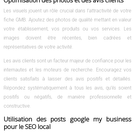
Optimisation des photos et des avis clients
Les visuels jouent un rôle crucial dans l’attractivité de votre
fiche GMB. Ajoutez des photos de qualité mettant en valeur
votre établissement, vos produits ou vos services. Les
images doivent être récentes, bien cadrées et
représentatives de votre activité.
Les avis clients sont un facteur majeur de confiance pour les
internautes et les moteurs de recherche. Encouragez vos
clients satisfaits à laisser des avis positifs et détaillés.
Répondez systématiquement à tous les avis, qu’ils soient
positifs ou négatifs, de manière professionnelle et
constructive.
Utilisation des posts google my business
pour le SEO local