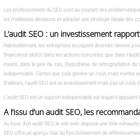
Les professionnels du SEO sont au courant des problématiques
les meilleures décisions et adopter une stratégie idéale des c
L’audit SEO : un investissement rapport
Habituellement, les entreprises invoquent diverses raisons pour
financières plutôt dans les actions concrètes que dans l’audit
moins, dans le pire de cas, l’hypothèse de rétrogradation du s
indispensable. Certes que cela génère un coût, mais mettre 
D’ailleurs, l’audit SEO est un investissement mais pas un coût, il
L’audit SEO est un support indispensable sur lequel s’appuient 
A l’issu d’un audit SEO, les recommand
Au bout d’un audit SEO, le site web dispose une liste exhaustiv
SEO offre un aperçu clair du fonctionnement de référencement na