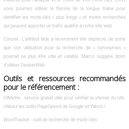
vous pourriez utiliser la théorie de la longue traîne pour
identifier les mots-clés « plus longs » et moins recherchés
qui peuvent apporter un trafic qualifié à notre site web.
Conseil : L’attribut tilde a récemment été déprécié, de sorte
que son utilisation pour la recherche de « synonymes »
pourrait ne plus être utile et valable. Marco suggère donc
d’utiliser DeeperWeb.
Outils et ressources recommandés
pour le référencement :
GtMetrix : service gratuit utile pour vérifier la vitesse du site.
Utilisez les outils PageSpeed de Google et Yahoo !
WordTracker : outil de recherche de mots-clés.