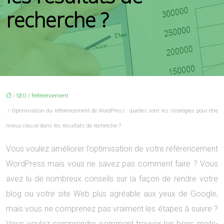
recherche ?
/
SEO / Référencement
/ Optimisation du référencement de WordPress : quelles sont les stratégies pour être
mieux classé dans les résultats de recherche ?
Vous voulez améliorer l’optimisation de votre référencement
WordPress mais vous ne savez pas comment faire ? Vous
avez lu de nombreux conseils sur la façon de rendre votre
blog ou votre site Web plus agréable aux yeux de Google,
mais vous ne comprenez pas vraiment les étapes à suivre ?
Vous voulez comprendre comment trouver les bons mots-