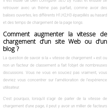
Il est inutile de bien configurer SEO by Yoast et ensuite se
retrouver avec un thème pas parfait, comme avoir des
balises ouvertes, les différents H1,H2,H3 éparpillés au hasard
et des temps de chargement de la page longs.
Comment augmenter la vitesse de
chargement d’un site Web ou d’un
blog ?
La question de savoir si la « vitesse de chargement » est ou
non un facteur de classement a fait l’objet de nombreuses
discussions. Vous ne vous en souciez pas vraiment, vous
devriez vous concentrer sur l’amélioration de l’expérience
utilisateur.
C’est pourquoi, lorsqu’il s’agir de parler de la vitesse de
chargement d’une page, il peut y avoir un millier de facteurs