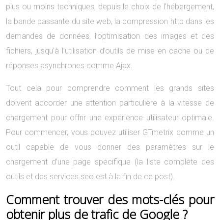
plus ou moins techniques, depuis le choix de l’hébergement,
la bande passante du site web, la compression http dans les
demandes de données, l’optimisation des images et des
fichiers, jusqu’à l’utilisation d’outils de mise en cache ou de
réponses asynchrones comme Ajax.
Tout cela pour comprendre comment les grands sites
doivent accorder une attention particulière à la vitesse de
chargement pour offrir une expérience utilisateur optimale.
Pour commencer, vous pouvez utiliser GTmetrix comme un
outil capable de vous donner des paramètres sur le
chargement d’une page spécifique (la liste complète des
outils et des services seo est à la fin de ce post).
Comment trouver des mots-clés pour
obtenir plus de trafic de Google ?