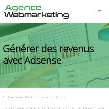
Générer des revenus
avec Adsense
/
E-commerce
/ Générer des revenus avec Adsense
La première étape pour pouvoir gagner de l’argent avec