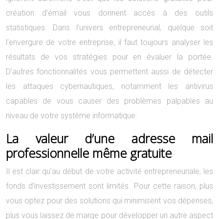
création d’émail vous donnent accès à des outils
statistiques. Dans l’univers entrepreneurial, quelque soit
l’envergure de votre entreprise, il faut toujours analyser les
résultats de vos stratégies pour en évaluer la portée.
D’autres fonctionnalités vous permettent aussi de détecter
les attaques cybernautiques, notamment les antivirus
capables de vous causer des problèmes palpables au
niveau de votre système informatique.
La valeur d’une adresse mail
professionnelle même gratuite
Il est clair qu’au début de votre activité entrepreneuriale, les
fonds d’investissement sont limités. Pour cette raison, plus
vous optez pour des solutions qui minimisent vos dépenses,
plus vous laissez de marge pour développer un autre aspect