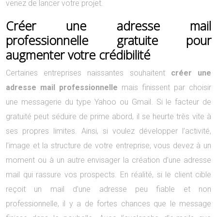
venez de lancer votre projet.
Créer une adresse mail
professionnelle gratuite pour
augmenter votre crédibilité
Certaines entreprises naissantes souhaitent
créer une
adresse mail professionnelle
mais finissent par choisir
une messagerie du type Yahoo ou Gmail. Si le facteur de
gratuité peut séduire de prime abord, il se heurte très vite à
ses propres limites. Ainsi, si voulez développer l’activité,
l’image et la structure de votre entreprise, vous devez à un
moment ou à un autre envisager la création d’une adresse
mail qui rassure vos prospects. En réalité, si le client cible
reçoit un mail d’une adresse peu fiable et non
professionnelle, il y a de fortes chances que le message