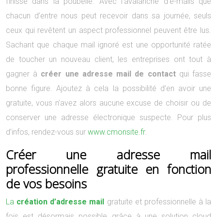
finisse dans la poubelle. Avec l’avalanche d’e-mails que
chacun d’entre nous peut recevoir dans sa journée, seuls
ceux qui revêtent un aspect professionnel peuvent être lus.
Sachant que chaque mail ignoré est une opportunité ratée
de toucher un nouveau client, les entreprises ont tout à
gagner à
créer une adresse mail de contact
qui fasse
bonne figure. Ajoutez à cela la possibilité d’en avoir une
gratuite, vous n’avez alors aucune excuse de choisir ou de
conserver une adresse électronique suspecte. Pour plus
d’infos, rendez-vous sur
www.cmonsite.fr
.
Créer une adresse mail
professionnelle gratuite en fonction
de vos besoins
La
création d’adresse mail
gratuite et professionnelle à la
fois est désormais possible grâce à une solution cloud